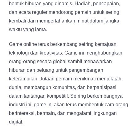
bentuk hiburan yang dinamis. Hadiah, pencapaian,
dan acara reguler mendorong pemain untuk sering
kembali dan mempertahankan minat dalam jangka
waktu yang lama.
Game online terus berkembang seiring kemajuan
teknologi dan kreativitas. Game ini menghubungkan
orang-orang secara global sambil menawarkan
hiburan dan peluang untuk pengembangan
keterampilan. Jutaan pemain menikmati menjelajahi
dunia, membangun komunitas, dan berpartisipasi
dalam tantangan kompetitif. Seiring berkembangnya
industri ini, game ini akan terus membentuk cara orang
berinteraksi, bermain, dan mengalami lingkungan
digital.