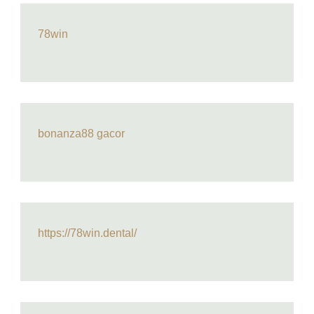
78win
bonanza88 gacor
https://78win.dental/