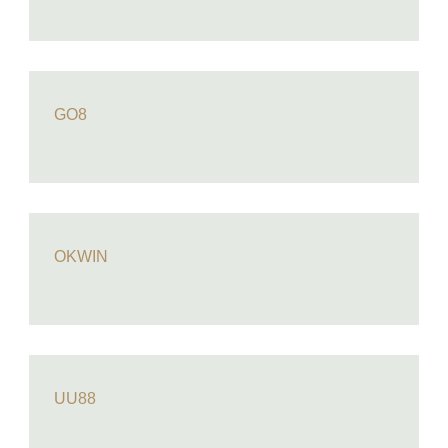
GO8
OKWIN
UU88