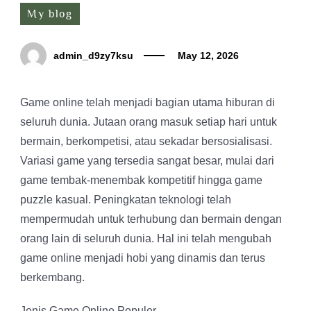
My blog
admin_d9zy7ksu
May 12, 2026
Game online telah menjadi bagian utama hiburan di
seluruh dunia. Jutaan orang masuk setiap hari untuk
bermain, berkompetisi, atau sekadar bersosialisasi.
Variasi game yang tersedia sangat besar, mulai dari
game tembak-menembak kompetitif hingga game
puzzle kasual. Peningkatan teknologi telah
mempermudah untuk terhubung dan bermain dengan
orang lain di seluruh dunia. Hal ini telah mengubah
game online menjadi hobi yang dinamis dan terus
berkembang.
Jenis Game Online Populer