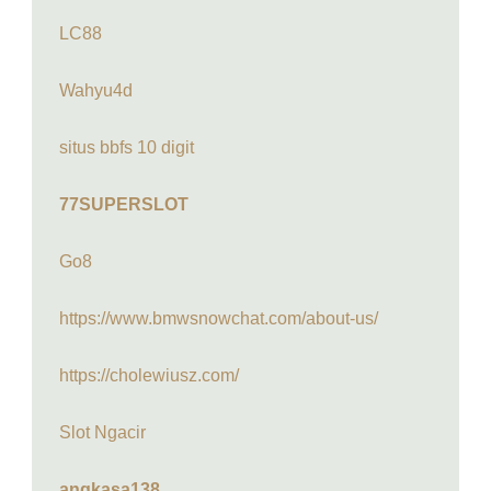
LC88
Wahyu4d
situs bbfs 10 digit
77SUPERSLOT
Go8
https://www.bmwsnowchat.com/about-us/
https://cholewiusz.com/
Slot Ngacir
angkasa138