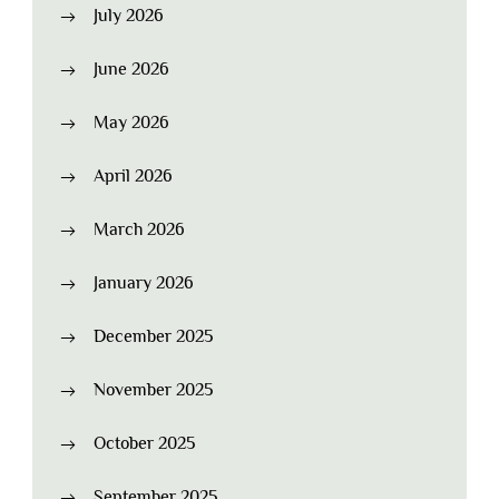
July 2026
June 2026
May 2026
April 2026
March 2026
January 2026
December 2025
November 2025
October 2025
September 2025