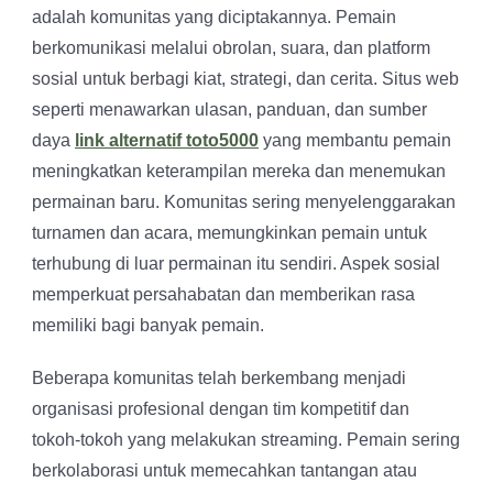
adalah komunitas yang diciptakannya. Pemain
berkomunikasi melalui obrolan, suara, dan platform
sosial untuk berbagi kiat, strategi, dan cerita. Situs web
seperti menawarkan ulasan, panduan, dan sumber
daya
link alternatif toto5000
yang membantu pemain
meningkatkan keterampilan mereka dan menemukan
permainan baru. Komunitas sering menyelenggarakan
turnamen dan acara, memungkinkan pemain untuk
terhubung di luar permainan itu sendiri. Aspek sosial
memperkuat persahabatan dan memberikan rasa
memiliki bagi banyak pemain.
Beberapa komunitas telah berkembang menjadi
organisasi profesional dengan tim kompetitif dan
tokoh-tokoh yang melakukan streaming. Pemain sering
berkolaborasi untuk memecahkan tantangan atau