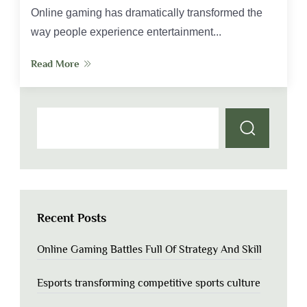
Online gaming has dramatically transformed the
way people experience entertainment...
Read More
Recent Posts
Online Gaming Battles Full Of Strategy And Skill
Esports transforming competitive sports culture