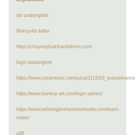
idn padangtoto
Wahyu4d daftar
https://chuyenphatnhanhdhlvn.com/
login padangtoto
https://www.juicemusic.com/juice/1112/03_wasureranne
https://www.banksy-art.com/login-admin/
https://www.wilmingtonhammerheads.com/team-
roster/
u88