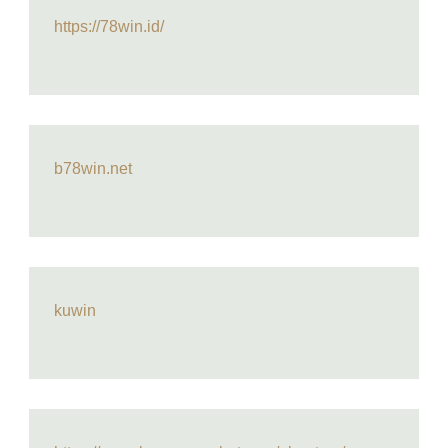
https://78win.id/
b78win.net
kuwin